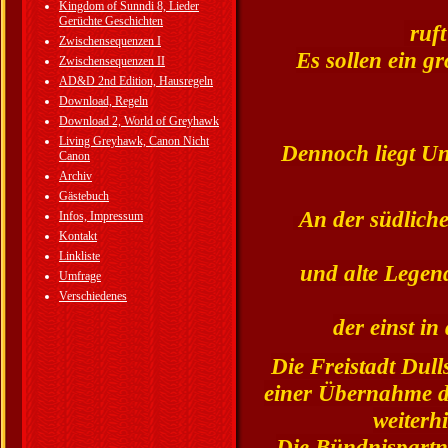
Kingdom of Sunndi 8, Lieder
Gerüchte Geschichten
ruft
Zwischensequenzen I
Es sollen ein gr
Zwischensequenzen II
AD&D 2nd Edition, Hausregeln
Download, Regeln
Download 2, World of Greyhawk
Living Greyhawk, Canon Nicht
Dennoch liegt U
Canon
Archiv
Gästebuch
An der südlich
Infos, Impressum
Kontakt
Linkliste
und alte Legen
Umfrage
Verschiedenes
der einst i
Die Freistadt Dull
einer Übernahme du
weiterh
Die Bündnispartne