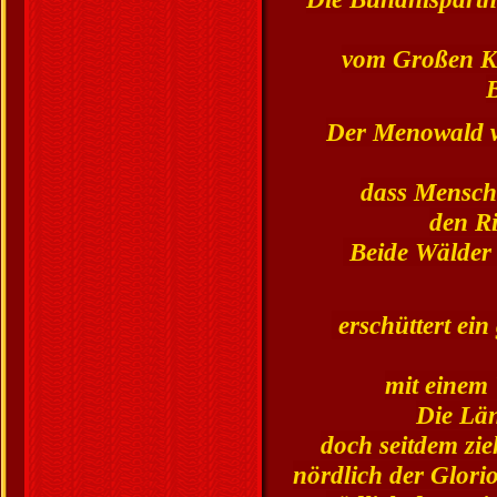
vom Großen Kö
B
Der Menowald w
dass Mensche
den R
Beide Wälder 
erschüttert ein
mit einem
Die Län
doch seitdem zie
nördlich der Glori